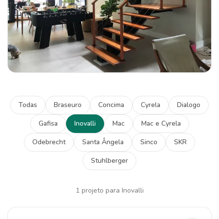
Todas
Braseuro
Concima
Cyrela
Dialogo
Gafisa
Inovalli
Mac
Mac e Cyrela
Odebrecht
Santa Ângela
Sinco
SKR
Stuhlberger
1
projeto
para Inovalli