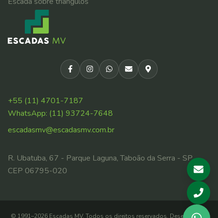
Escada sobre triângulos
+55 (11) 4701-7187
WhatsApp:
(11) 93724-7648
escadasmv@escadasmv.com.br
R. Ubatuba, 67 - Parque Laguna, Taboão da Serra - SP,
CEP 06795-020
©
1991
–
2026
Escadas MV
. Todos os direitos reservados. Desenvolvido